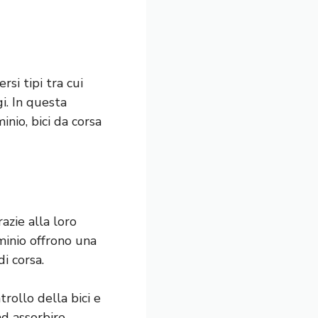
rsi tipi tra cui
gi. In questa
inio, bici da corsa
azie alla loro
minio offrono una
i corsa.
trollo della bici e
ad assorbire