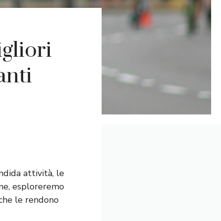
gliori
anti
dida attività, le
one, esploreremo
e che le rendono