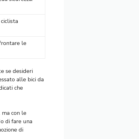
ciclista
frontare le
te
se desideri
essato alle
bici da
dicati che
, ma con le
o di fare una
mozione di