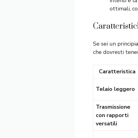
intensi e l
ottimali, c
Caratteristic
Se sei un principi
che dovresti tener
Caratteristica
Telaio leggero
Trasmissione
con rapporti
versatili