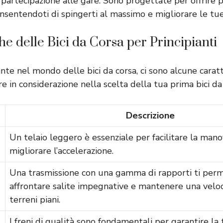
a partecipazione alle gare. Sono progettate per offrire p
onsentendoti di spingerti al massimo e migliorare le tue a
he delle Bici da Corsa per Principianti
ante nel mondo delle bici da corsa, ci sono alcune caratt
e in considerazione nella scelta della tua prima bici da
Descrizione
Un telaio leggero è essenziale per facilitare la mano
migliorare l’accelerazione.
Una trasmissione con una gamma di rapporti ti perm
affrontare salite impegnative e mantenere una veloc
terreni piani.
I freni di qualità sono fondamentali per garantire la 