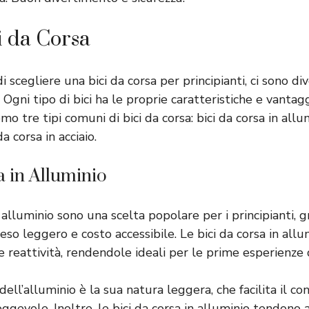
i da Corsa
 scegliere una bici da corsa per principianti, ci sono dive
 Ogni tipo di bici ha le proprie caratteristiche e vantag
o tre tipi comuni di bici da corsa: bici da corsa in allum
da corsa in acciaio.
a in Alluminio
n alluminio sono una scelta popolare per i principianti, gr
so leggero e costo accessibile. Le bici da corsa in allu
 reattività, rendendole ideali per le prime esperienze d
ell’alluminio è la sua natura leggera, che facilita il con
gevole. Inoltre, le bici da corsa in alluminio tendono 